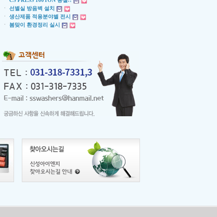
ㆍ
CS PRESS 160TON 증설!!
ㆍ
선별실 방음벽 설치
ㆍ
생산제품 적용분야별 전시
ㆍ
봄맞이 환경정리 실시