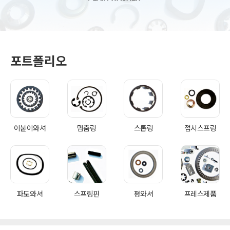
포트폴리오
이붙이와셔
멈춤링
스톱링
접시스프링
파도와셔
스프링핀
평와셔
프레스제품