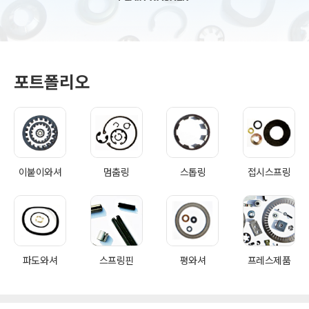
포트폴리오
이붙이와셔
멈춤링
스톱링
접시스프링
파도와셔
스프링핀
평와셔
프레스제품