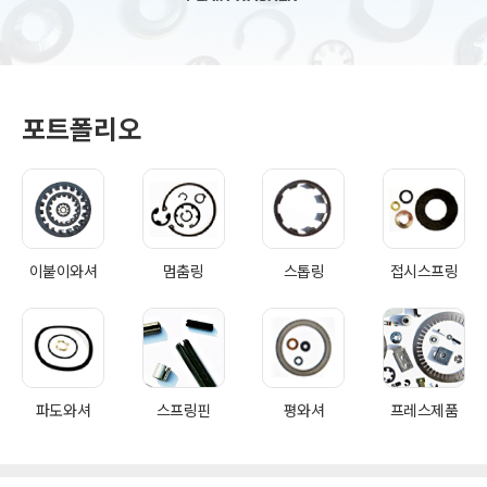
포트폴리오
이붙이와셔
멈춤링
스톱링
접시스프링
파도와셔
스프링핀
평와셔
프레스제품