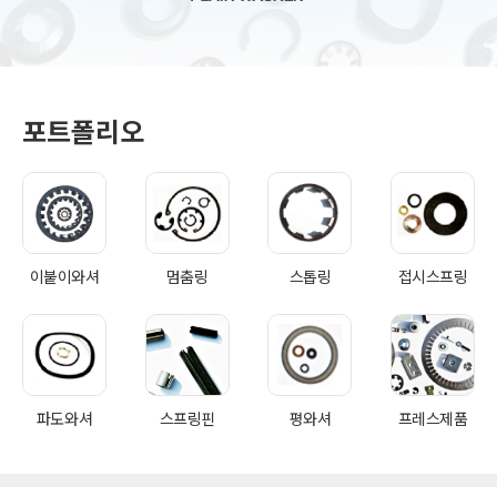
포트폴리오
이붙이와셔
멈춤링
스톱링
접시스프링
파도와셔
스프링핀
평와셔
프레스제품