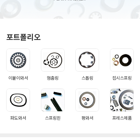
포트폴리오
이붙이와셔
멈춤링
스톱링
접시스프링
파도와셔
스프링핀
평와셔
프레스제품