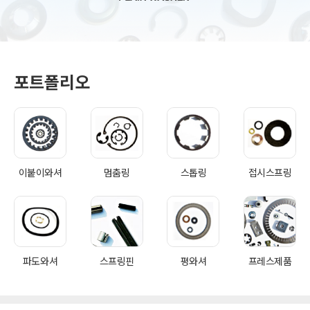
포트폴리오
이붙이와셔
멈춤링
스톱링
접시스프링
파도와셔
스프링핀
평와셔
프레스제품