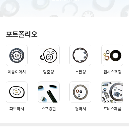
포트폴리오
이붙이와셔
멈춤링
스톱링
접시스프링
파도와셔
스프링핀
평와셔
프레스제품