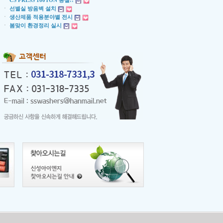
ㆍ
CS PRESS 160TON 증설!!
ㆍ
선별실 방음벽 설치
ㆍ
생산제품 적용분야별 전시
ㆍ
봄맞이 환경정리 실시